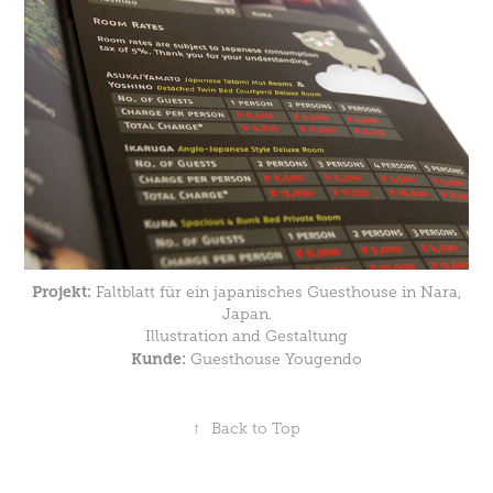
Projekt:
Faltblatt für ein japanisches Guesthouse in Nara,
Japan.
Illustration and Gestaltung
Kunde:
Guesthouse Yougendo
↑
Back to Top